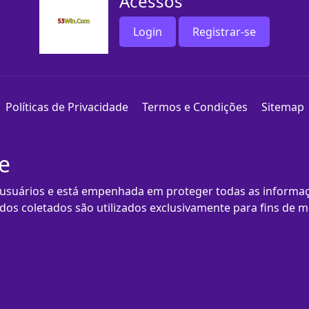
Acessos
Login
Registrar-se
Políticas de Privacidade
Termos e Condições
Sitemap
de
s usuários e está empenhada em proteger todas as informaç
os coletados são utilizados exclusivamente para fins de m