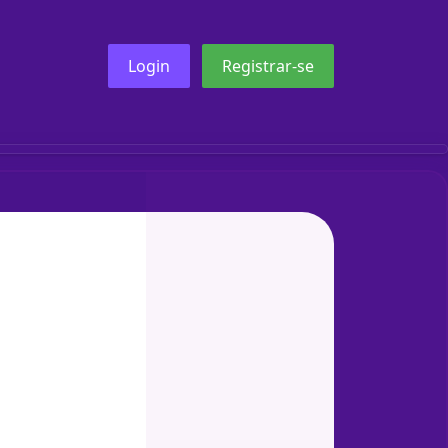
Login
Registrar-se