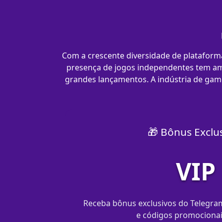
Com a crescente diversidade de plataform
presença de jogos independentes tem amp
grandes lançamentos. A indústria de games
🎁 Bônus Exclu
VIP
Receba bônus exclusivos do Telegra
e códigos promocionai