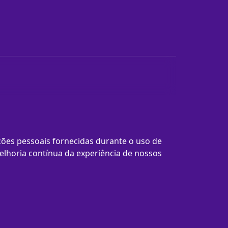
ões pessoais fornecidas durante o uso de
elhoria contínua da experiência de nossos