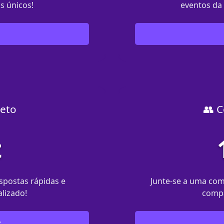
s únicos!
eventos da
reto
👥 
t
espostas rápidas e
Junte-se a uma com
lizado!
compa
e