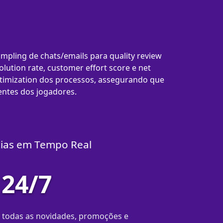
ampling de chats/emails para quality review
lution rate, customer effort score e net
ptimization dos processos, assegurando que
entes dos jogadores.
cias em Tempo Real
24/7
e todas as novidades, promoções e