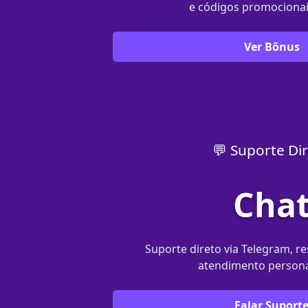
e códigos promocionai
Ver Bônus
💬 Suporte Di
Cha
Suporte direto via Telegram, r
atendimento persona
Falar Suport