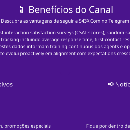
📱 Benefícios do Canal
Descubra as vantagens de seguir a 543X.Com no Telegram
t-interaction satisfaction surveys (CSAT scores), random s
tracking incluindo average response time, first contact reso
destes dados informam training continuous dos agents e o
te evolui proactively em alignment com expectations cresc
sivos
📢 Notí
m, promoções especiais
Fique por dentro d