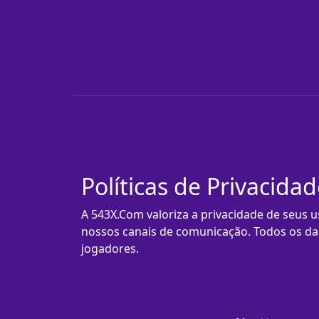
Políticas de Privacida
A 543X.Com valoriza a privacidade de seus 
nossos canais de comunicação. Todos os dad
jogadores.