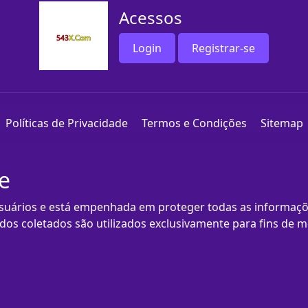
Acessos
Login
Registrar-se
Políticas de Privacidade
Termos e Condições
Sitemap
de
usuários e está empenhada em proteger todas as informaçõ
os coletados são utilizados exclusivamente para fins de m