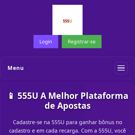
Login
Registrar-se
Menu
📱 555U A Melhor Plataforma
de Apostas
Cadastre-se na 555U para ganhar bônus no
cadastro e em cada recarga. Com a 555U, você