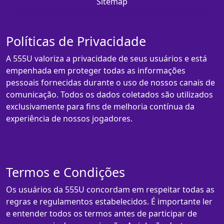
Sitemap
Políticas de Privacidade
A 555U valoriza a privacidade de seus usuários e está
empenhada em proteger todas as informações
pessoais fornecidas durante o uso de nossos canais de
comunicação. Todos os dados coletados são utilizados
exclusivamente para fins de melhoria contínua da
experiência de nossos jogadores.
Termos e Condições
Os usuários da 555U concordam em respeitar todas as
regras e regulamentos estabelecidos. É importante ler
e entender todos os termos antes de participar de