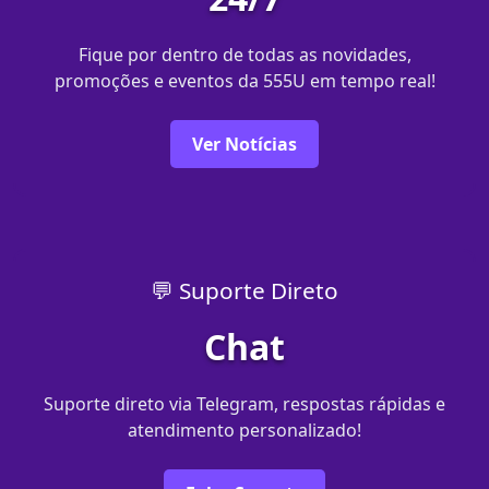
Fique por dentro de todas as novidades,
promoções e eventos da 555U em tempo real!
Ver Notícias
💬 Suporte Direto
Chat
Suporte direto via Telegram, respostas rápidas e
atendimento personalizado!