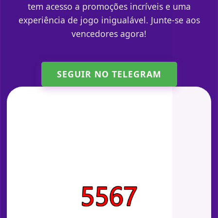
tem acesso a promoções incríveis e uma
experiência de jogo inigualável. Junte-se aos
vencedores agora!
SEGUIR NO TELEGRAM