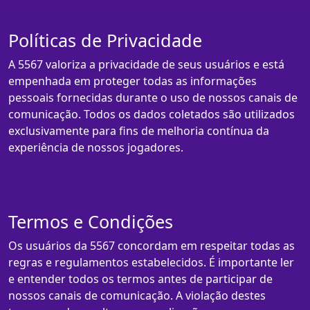
Políticas de Privacidade
A 5567 valoriza a privacidade de seus usuários e está
empenhada em proteger todas as informações
pessoais fornecidas durante o uso de nossos canais de
comunicação. Todos os dados coletados são utilizados
exclusivamente para fins de melhoria contínua da
experiência de nossos jogadores.
Termos e Condições
Os usuários da 5567 concordam em respeitar todas as
regras e regulamentos estabelecidos. É importante ler
e entender todos os termos antes de participar de
nossos canais de comunicação. A violação destes