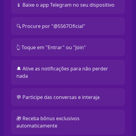
📱 Baixe o app Telegram no seu dispositivo
🔍 Procure por "@5567Oficial"
👆 Toque em "Entrar" ou "Join"
🔔 Ative as notificações para não perder
nada
💬 Participe das conversas e interaja
🎁 Receba bônus exclusivos
automaticamente