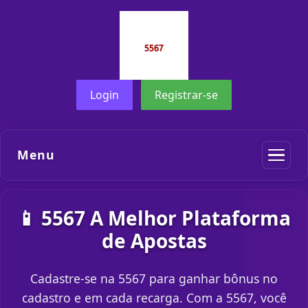
Login
Registrar-se
Menu
📱 5567 A Melhor Plataforma
de Apostas
Cadastre-se na 5567 para ganhar bônus no
cadastro e em cada recarga. Com a 5567, você