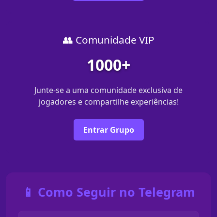
👥 Comunidade VIP
1000+
Junte-se a uma comunidade exclusiva de
jogadores e compartilhe experiências!
Entrar Grupo
📱 Como Seguir no Telegram