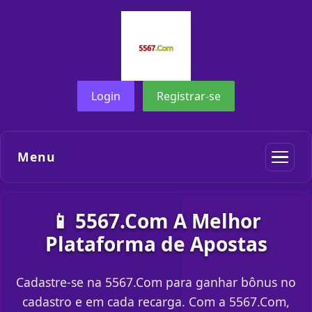
Login
Registrar-se
Menu
📱 5567.Com A Melhor
Plataforma de Apostas
Cadastre-se na 5567.Com para ganhar bônus no
cadastro e em cada recarga. Com a 5567.Com,