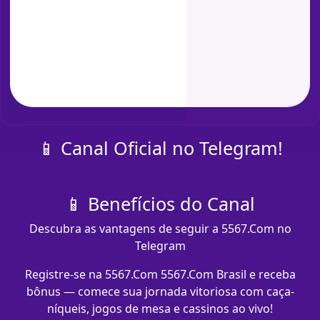
📱 Canal Oficial no Telegram!
📱 Benefícios do Canal
Descubra as vantagens de seguir a 5567.Com no
Telegram
Registre-se na 5567.Com 5567.Com Brasil e receba
bônus — comece sua jornada vitoriosa com caça-
níqueis, jogos de mesa e cassinos ao vivo!