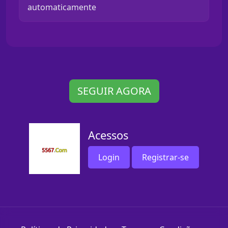
automaticamente
SEGUIR AGORA
Acessos
Login
Registrar-se