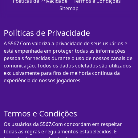
Políticas de Privacidade
Termos e Condições
Sitemap
Políticas de Privacidade
A 5567.Com valoriza a privacidade de seus usuários e
está empenhada em proteger todas as informações
pessoais fornecidas durante o uso de nossos canais de
comunicação. Todos os dados coletados são utilizados
exclusivamente para fins de melhoria contínua da
experiência de nossos jogadores.
Termos e Condições
Os usuários da 5567.Com concordam em respeitar
todas as regras e regulamentos estabelecidos. É