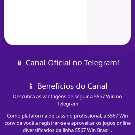
📱 Canal Oficial no Telegram!
📱 Benefícios do Canal
Descubra as vantagens de seguir a 5567 Win no
Telegram
Como plataforma de cassino profissional, a 5567 Win
convida você a registrar-se e aproveitar os jogos online
diversificados da linha 5567 Win Brasil .