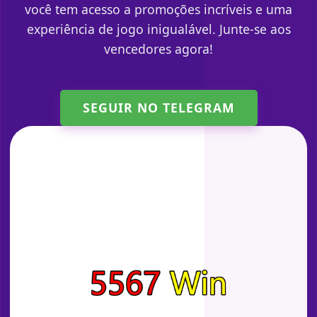
você tem acesso a promoções incríveis e uma
experiência de jogo inigualável. Junte-se aos
vencedores agora!
SEGUIR NO TELEGRAM