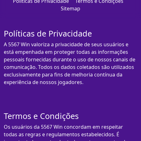
Políticas de Privacidade
Termos e Condições
Sitemap
Políticas de Privacidade
A 5567 Win valoriza a privacidade de seus usuários e
está empenhada em proteger todas as informações
pessoais fornecidas durante o uso de nossos canais de
comunicação. Todos os dados coletados são utilizados
exclusivamente para fins de melhoria contínua da
experiência de nossos jogadores.
Termos e Condições
Os usuários da 5567 Win concordam em respeitar
todas as regras e regulamentos estabelecidos. É