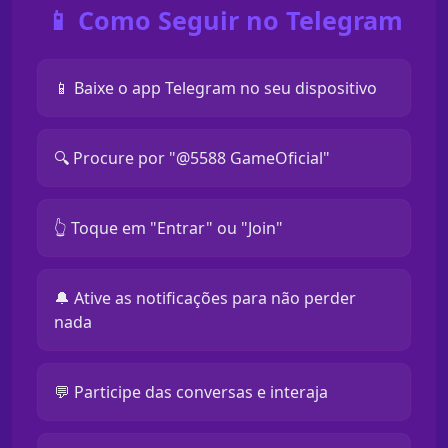
📱 Como Seguir no Telegram
📱 Baixe o app Telegram no seu dispositivo
🔍 Procure por "@5588 GameOficial"
👆 Toque em "Entrar" ou "Join"
🔔 Ative as notificações para não perder
nada
💬 Participe das conversas e interaja