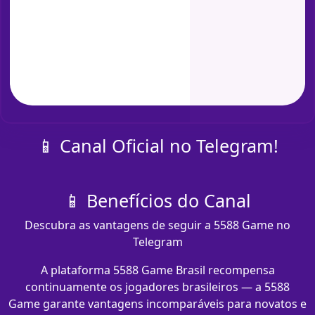
📱 Canal Oficial no Telegram!
📱 Benefícios do Canal
Descubra as vantagens de seguir a 5588 Game no
Telegram
A plataforma 5588 Game Brasil recompensa
continuamente os jogadores brasileiros — a 5588
Game garante vantagens incomparáveis para novatos e