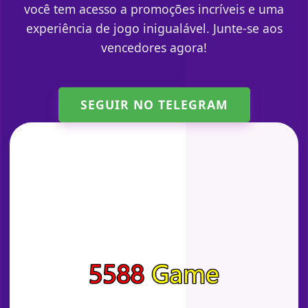
você tem acesso a promoções incríveis e uma
experiência de jogo inigualável. Junte-se aos
vencedores agora!
SEGUIR NO TELEGRAM