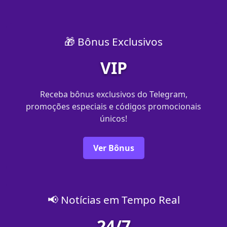
🎁 Bônus Exclusivos
VIP
Receba bônus exclusivos do Telegram,
promoções especiais e códigos promocionais
únicos!
Ver Bônus
📢 Notícias em Tempo Real
24/7