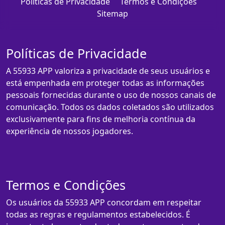
Políticas de Privacidade
Termos e Condições
Sitemap
Políticas de Privacidade
A 55933 APP valoriza a privacidade de seus usuários e
está empenhada em proteger todas as informações
pessoais fornecidas durante o uso de nossos canais de
comunicação. Todos os dados coletados são utilizados
exclusivamente para fins de melhoria contínua da
experiência de nossos jogadores.
Termos e Condições
Os usuários da 55933 APP concordam em respeitar
todas as regras e regulamentos estabelecidos. É