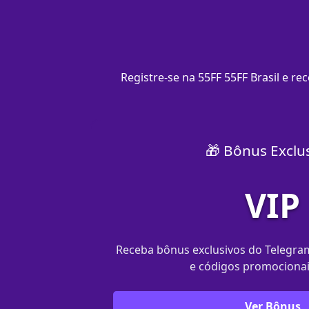
Registre-se na 55FF 55FF Brasil e r
🎁 Bônus Exclu
VIP
Receba bônus exclusivos do Telegra
e códigos promocionai
Ver Bônus