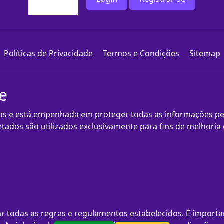
Políticas de Privacidade
Termos e Condições
Sitemap
de
rios e está empenhada em proteger todas as informações p
tados são utilizados exclusivamente para fins de melhoria
 todas as regras e regulamentos estabelecidos. É importa