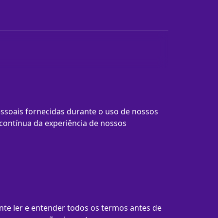
essoais fornecidas durante o uso de nossos
 contínua da experiência de nossos
nte ler e entender todos os termos antes de