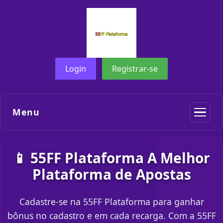
Login
Registrar-se
Menu
📱 55FF Plataforma A Melhor
Plataforma de Apostas
Cadastre-se na 55FF Plataforma para ganhar
bônus no cadastro e em cada recarga. Com a 55FF