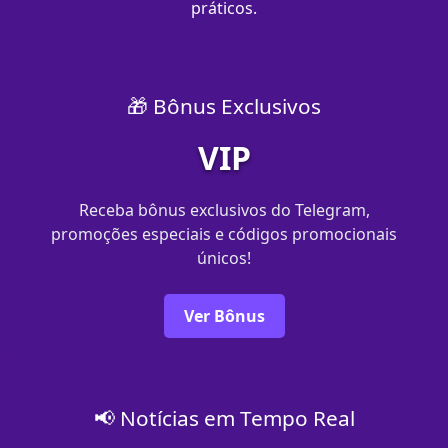
práticos.
🎁 Bônus Exclusivos
VIP
Receba bônus exclusivos do Telegram,
promoções especiais e códigos promocionais
únicos!
Ver Bônus
📢 Notícias em Tempo Real