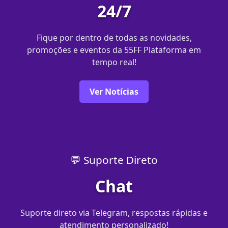
24/7
Fique por dentro de todas as novidades,
promoções e eventos da 55FF Plataforma em
tempo real!
Ver Notícias
💬 Suporte Direto
Chat
Suporte direto via Telegram, respostas rápidas e
atendimento personalizado!