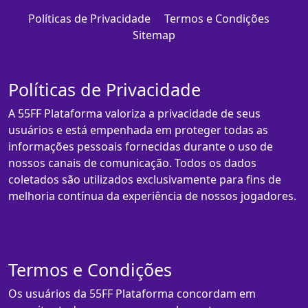
Políticas de Privacidade
Termos e Condições
Sitemap
Políticas de Privacidade
A 55FF Plataforma valoriza a privacidade de seus
usuários e está empenhada em proteger todas as
informações pessoais fornecidas durante o uso de
nossos canais de comunicação. Todos os dados
coletados são utilizados exclusivamente para fins de
melhoria contínua da experiência de nossos jogadores.
Termos e Condições
Os usuários da 55FF Plataforma concordam em