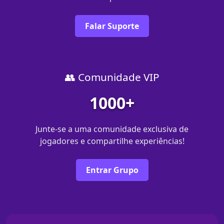
Falar Suporte
👥 Comunidade VIP
1000+
Junte-se a uma comunidade exclusiva de
jogadores e compartilhe experiências!
Entrar Grupo