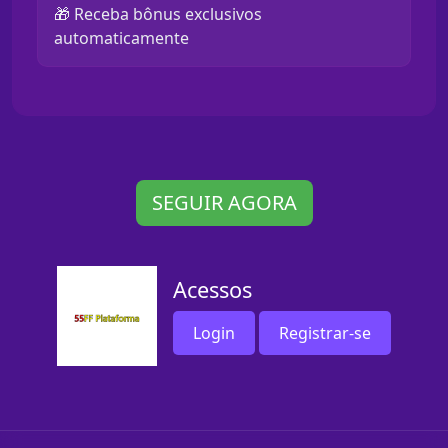
🎁 Receba bônus exclusivos
automaticamente
SEGUIR AGORA
Acessos
Login
Registrar-se