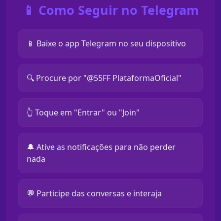
📱 Como Seguir no Telegram
📱 Baixe o app Telegram no seu dispositivo
🔍 Procure por "@55FF PlataformaOficial"
👆 Toque em "Entrar" ou "Join"
🔔 Ative as notificações para não perder
nada
💬 Participe das conversas e interaja