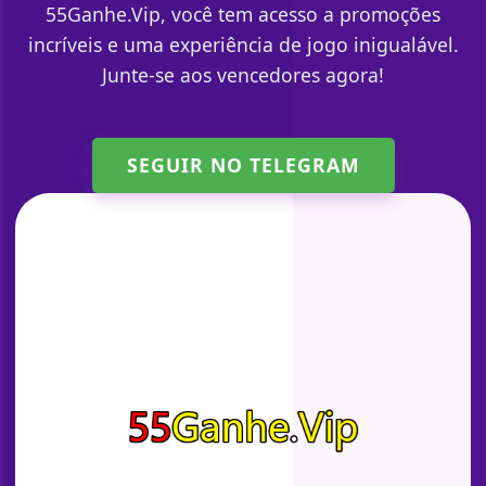
55Ganhe.Vip, você tem acesso a promoções
incríveis e uma experiência de jogo inigualável.
Junte-se aos vencedores agora!
SEGUIR NO TELEGRAM