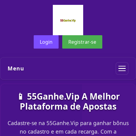
Login
Registrar-se
Menu
📱 55Ganhe.Vip A Melhor
Plataforma de Apostas
Cadastre-se na 55Ganhe.Vip para ganhar bônus
no cadastro e em cada recarga. Com a