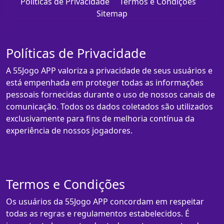
Políticas de Privacidade
Termos e Condições
Sitemap
Políticas de Privacidade
A 55Jogo APP valoriza a privacidade de seus usuários e
está empenhada em proteger todas as informações
pessoais fornecidas durante o uso de nossos canais de
comunicação. Todos os dados coletados são utilizados
exclusivamente para fins de melhoria contínua da
experiência de nossos jogadores.
Termos e Condições
Os usuários da 55Jogo APP concordam em respeitar
todas as regras e regulamentos estabelecidos. É