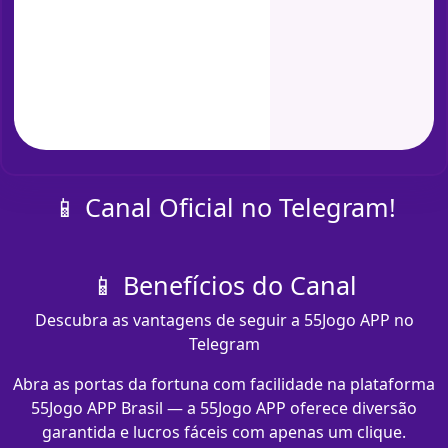
📱 Canal Oficial no Telegram!
📱 Benefícios do Canal
Descubra as vantagens de seguir a 55Jogo APP no
Telegram
Abra as portas da fortuna com facilidade na plataforma
55Jogo APP Brasil — a 55Jogo APP oferece diversão
garantida e lucros fáceis com apenas um clique.