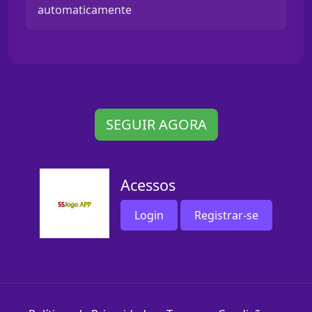
automaticamente
SEGUIR AGORA
Acessos
Login
Registrar-se