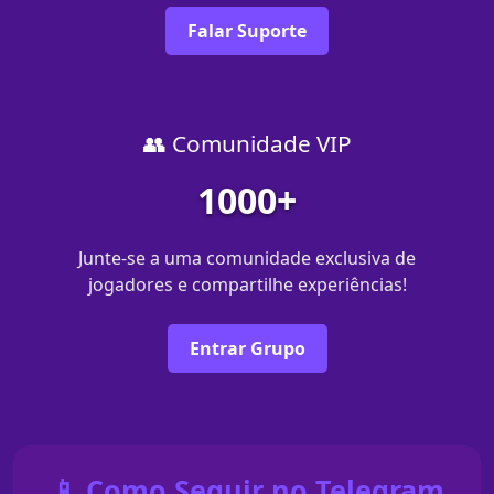
Falar Suporte
👥 Comunidade VIP
1000+
Junte-se a uma comunidade exclusiva de
jogadores e compartilhe experiências!
Entrar Grupo
📱 Como Seguir no Telegram