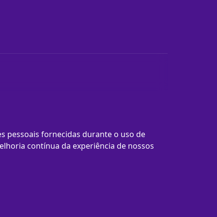
s pessoais fornecidas durante o uso de
elhoria contínua da experiência de nossos