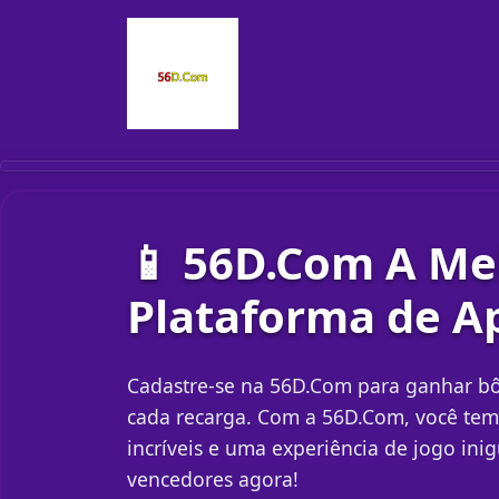
📱 56D.Com A Me
Plataforma de A
Cadastre-se na 56D.Com para ganhar b
cada recarga. Com a 56D.Com, você te
incríveis e uma experiência de jogo inig
vencedores agora!