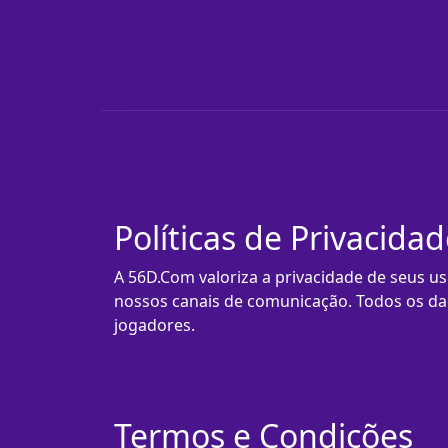
Políticas de Privacida
A 56D.Com valoriza a privacidade de seus 
nossos canais de comunicação. Todos os dad
jogadores.
Termos e Condições