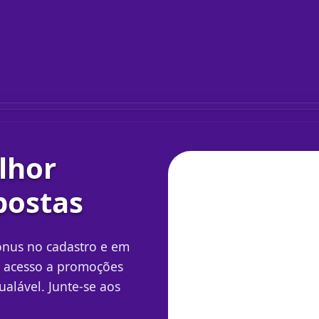
lhor
postas
ônus no cadastro e em
m acesso a promoções
ualável. Junte-se aos