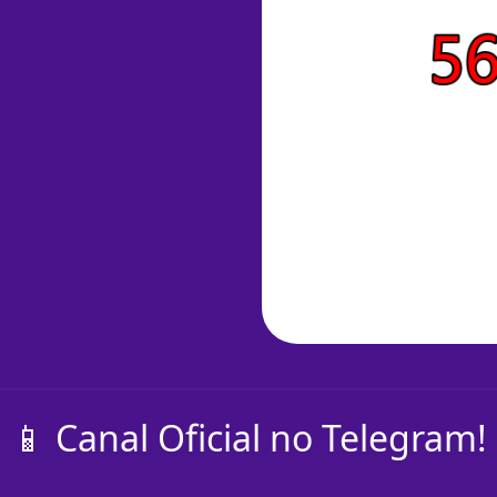
📱 Canal Oficial no Telegram!