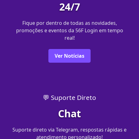
24/7
Fique por dentro de todas as novidades,
promoções e eventos da 56F Login em tempo
real!
Ver Notícias
💬 Suporte Direto
Chat
Suporte direto via Telegram, respostas rápidas e
atendimento personalizado!