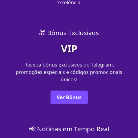
excelência.
🎁 Bônus Exclusivos
VIP
Receba bônus exclusivos do Telegram,
promoções especiais e códigos promocionais
únicos!
Ver Bônus
📢 Notícias em Tempo Real