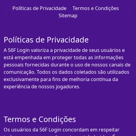
Políticas de Privacidade
Termos e Condições
Sitemap
Políticas de Privacidade
A 56F Login valoriza a privacidade de seus usuários e
está empenhada em proteger todas as informações
pessoais fornecidas durante o uso de nossos canais de
comunicação. Todos os dados coletados são utilizados
exclusivamente para fins de melhoria contínua da
experiência de nossos jogadores.
Termos e Condições
Os usuários da 56F Login concordam em respeitar