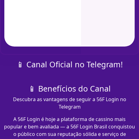
📱 Canal Oficial no Telegram!
📱 Benefícios do Canal
Descubra as vantagens de seguir a 56F Login no
Telegram
A 56F Login é hoje a plataforma de cassino mais
popular e bem avaliada — a 56F Login Brasil conquistou
o público com sua reputação sólida e serviço de