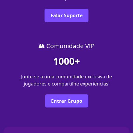
Falar Suporte
👥 Comunidade VIP
1000+
Junte-se a uma comunidade exclusiva de
jogadores e compartilhe experiências!
Entrar Grupo