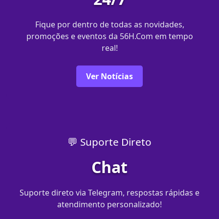
Fique por dentro de todas as novidades,
promoções e eventos da 56H.Com em tempo
real!
Ver Notícias
💬 Suporte Direto
Chat
Suporte direto via Telegram, respostas rápidas e
atendimento personalizado!