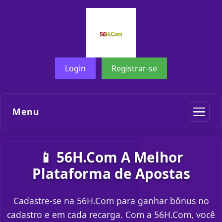
Login
Registrar-se
Menu
📱 56H.Com A Melhor
Plataforma de Apostas
Cadastre-se na 56H.Com para ganhar bônus no
cadastro e em cada recarga. Com a 56H.Com, você