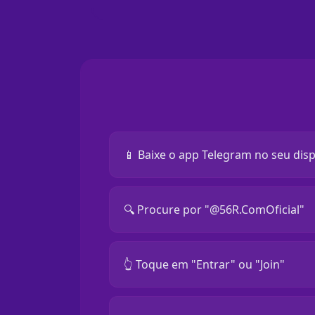
📱 Baixe o app Telegram no seu disp
🔍 Procure por "@56R.ComOficial"
👆 Toque em "Entrar" ou "Join"