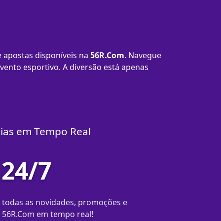
e apostas disponíveis na
56R.Com
. Navegue
vento esportivo. A diversão está apenas
cias em Tempo Real
24/7
e todas as novidades, promoções e
 56R.Com em tempo real!