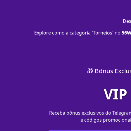
Des
Explore como a categoria 'Torneios' no
56W
🎁 Bônus Exclu
VIP
Receba bônus exclusivos do Telegra
e códigos promocionai