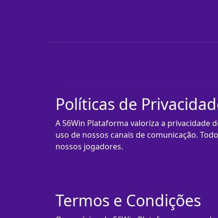
Políticas de Privacida
A 56Win Plataforma valoriza a privacidade 
uso de nossos canais de comunicação. Todos
nossos jogadores.
Termos e Condições