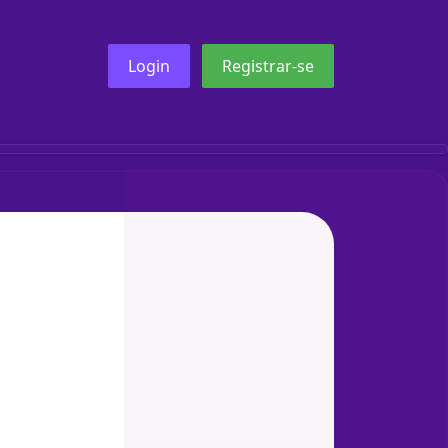
Login
Registrar-se