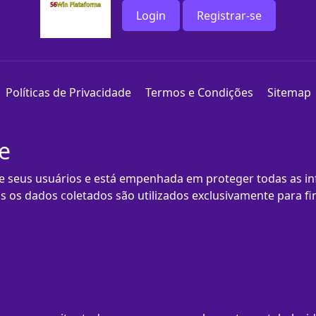
Login
Registrar-se
Políticas de Privacidade
Termos e Condições
Sitemap
de
de seus usuários e está empenhada em proteger todas as i
 os dados coletados são utilizados exclusivamente para fi