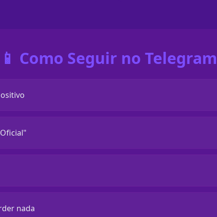
📱 Como Seguir no Telegram
ositivo
ficial"
erder nada