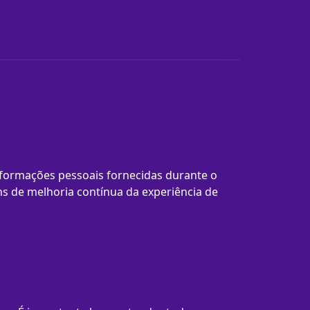
nformações pessoais fornecidas durante o
ns de melhoria contínua da experiência de