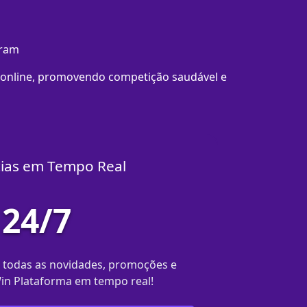
gram
s online, promovendo competição saudável e
cias em Tempo Real
24/7
e todas as novidades, promoções e
in Plataforma em tempo real!