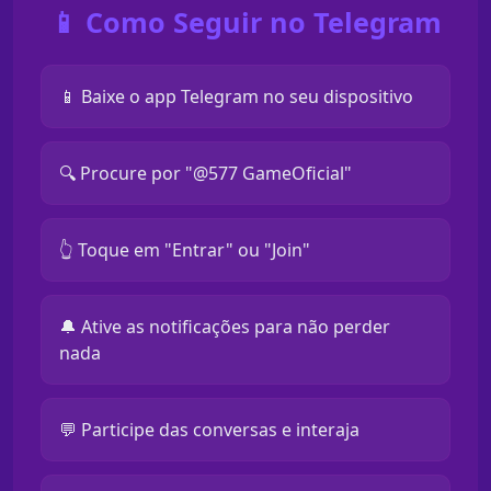
📱 Como Seguir no Telegram
📱 Baixe o app Telegram no seu dispositivo
🔍 Procure por "@577 GameOficial"
👆 Toque em "Entrar" ou "Join"
🔔 Ative as notificações para não perder
nada
💬 Participe das conversas e interaja