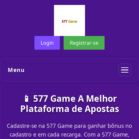
Login
Registrar-se
Menu
📱 577 Game A Melhor
Plataforma de Apostas
Cadastre-se na 577 Game para ganhar bônus no
cadastro e em cada recarga. Com a 577 Game,