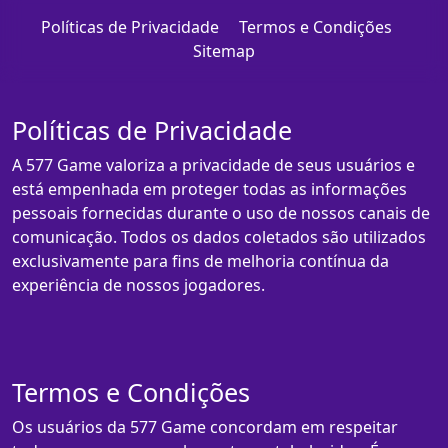
Políticas de Privacidade
Termos e Condições
Sitemap
Políticas de Privacidade
A 577 Game valoriza a privacidade de seus usuários e
está empenhada em proteger todas as informações
pessoais fornecidas durante o uso de nossos canais de
comunicação. Todos os dados coletados são utilizados
exclusivamente para fins de melhoria contínua da
experiência de nossos jogadores.
Termos e Condições
Os usuários da 577 Game concordam em respeitar