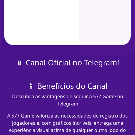
📱 Canal Oficial no Telegram!
📱 Benefícios do Canal
Descubra as vantagens de seguir a 577 Game no
Telegram
A 577 Game valoriza as necessidades de registro dos
jogadores e, com gráficos incríveis, entrega uma
experiência visual acima de qualquer outro jogo do