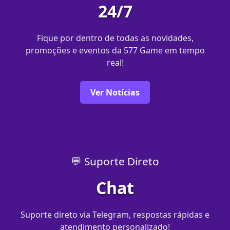
24/7
Fique por dentro de todas as novidades,
promoções e eventos da 577 Game em tempo
real!
Ver Notícias
💬 Suporte Direto
Chat
Suporte direto via Telegram, respostas rápidas e
atendimento personalizado!