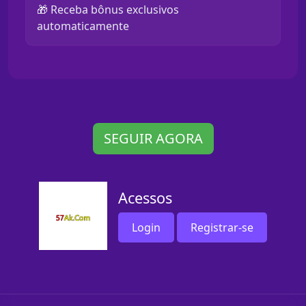
🎁 Receba bônus exclusivos
automaticamente
SEGUIR AGORA
Acessos
Login
Registrar-se