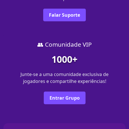
Falar Suporte
👥 Comunidade VIP
1000+
Junte-se a uma comunidade exclusiva de
jogadores e compartilhe experiências!
Entrar Grupo