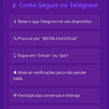
📱 Como Seguir no Telegram
📱 Baixe o app Telegram no seu dispositivo
🔍 Procure por "@57Ak.ComOficial"
👆 Toque em "Entrar" ou "Join"
🔔 Ative as notificações para não perder
nada
💬 Participe das conversas e interaja