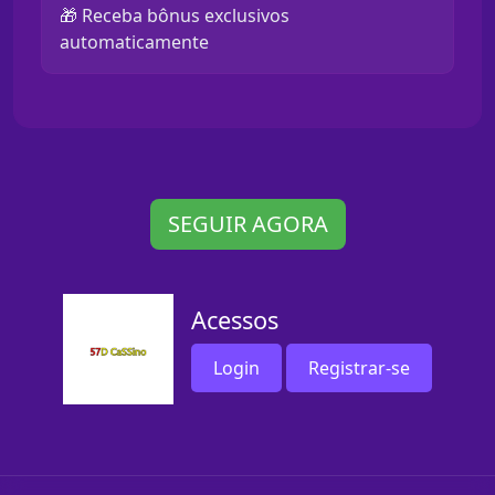
🎁 Receba bônus exclusivos
automaticamente
SEGUIR AGORA
Acessos
Login
Registrar-se