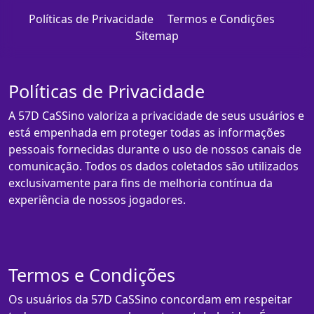
Políticas de Privacidade
Termos e Condições
Sitemap
Políticas de Privacidade
A 57D CaSSino valoriza a privacidade de seus usuários e
está empenhada em proteger todas as informações
pessoais fornecidas durante o uso de nossos canais de
comunicação. Todos os dados coletados são utilizados
exclusivamente para fins de melhoria contínua da
experiência de nossos jogadores.
Termos e Condições
Os usuários da 57D CaSSino concordam em respeitar