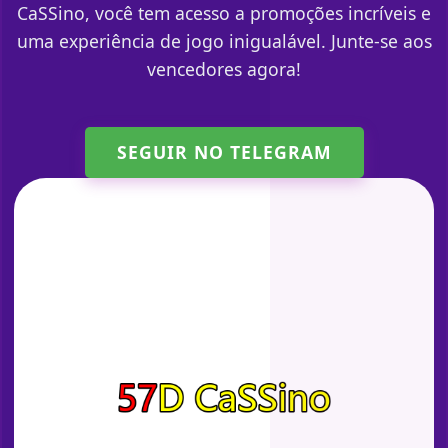
CaSSino, você tem acesso a promoções incríveis e
uma experiência de jogo inigualável. Junte-se aos
vencedores agora!
SEGUIR NO TELEGRAM