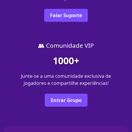
Falar Suporte
👥 Comunidade VIP
1000+
Junte-se a uma comunidade exclusiva de
jogadores e compartilhe experiências!
Entrar Grupo