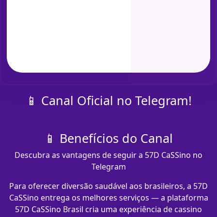
📱 Canal Oficial no Telegram!
📱 Benefícios do Canal
Descubra as vantagens de seguir a 57D CaSSino no
Telegram
Para oferecer diversão saudável aos brasileiros, a 57D
CaSSino entrega os melhores serviços — a plataforma
57D CaSSino Brasil cria uma experiência de cassino