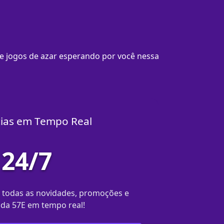
e jogos de azar esperando por você nessa
cias em Tempo Real
24/7
e todas as novidades, promoções e
 da 57E em tempo real!