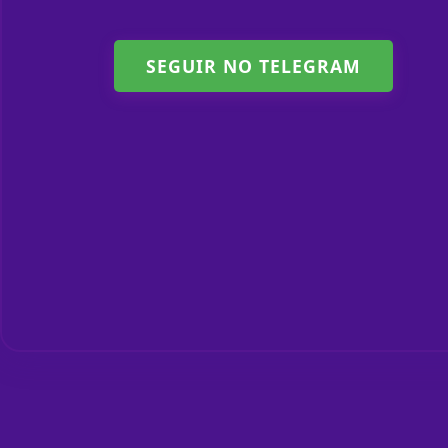
SEGUIR NO TELEGRAM