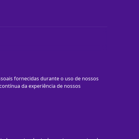
ssoais fornecidas durante o uso de nossos
 contínua da experiência de nossos