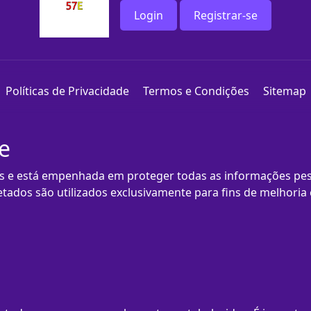
Login
Registrar-se
Políticas de Privacidade
Termos e Condições
Sitemap
de
ios e está empenhada em proteger todas as informações pe
tados são utilizados exclusivamente para fins de melhoria