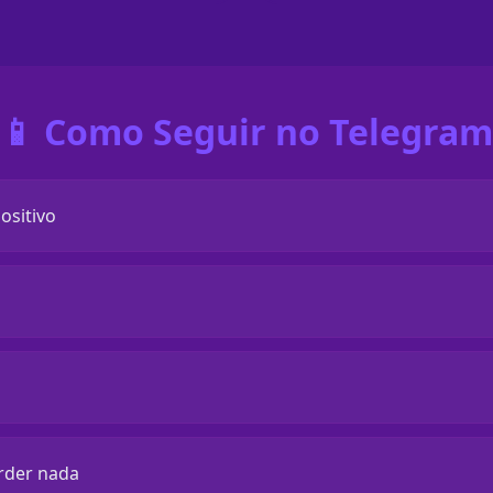
📱 Como Seguir no Telegram
ositivo
erder nada