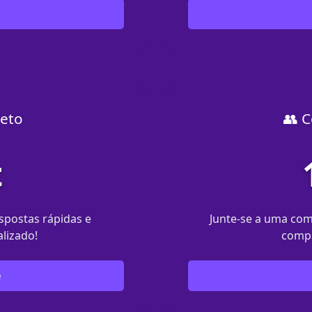
reto
👥 
t
espostas rápidas e
Junte-se a uma com
lizado!
compa
e