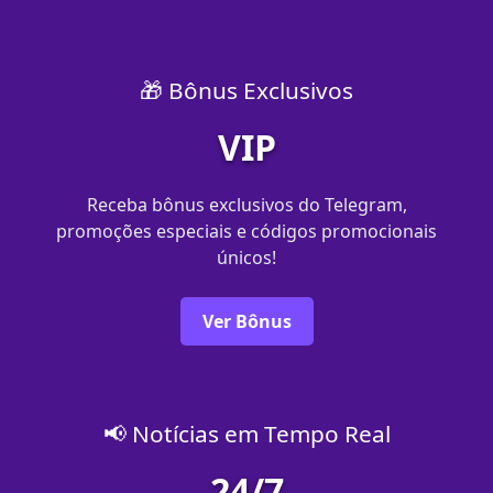
🎁 Bônus Exclusivos
VIP
Receba bônus exclusivos do Telegram,
promoções especiais e códigos promocionais
únicos!
Ver Bônus
📢 Notícias em Tempo Real
24/7