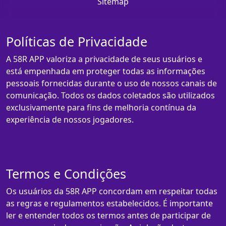
Sitemap
Políticas de Privacidade
A 58R APP valoriza a privacidade de seus usuários e
está empenhada em proteger todas as informações
pessoais fornecidas durante o uso de nossos canais de
comunicação. Todos os dados coletados são utilizados
exclusivamente para fins de melhoria contínua da
experiência de nossos jogadores.
Termos e Condições
Os usuários da 58R APP concordam em respeitar todas
as regras e regulamentos estabelecidos. É importante
ler e entender todos os termos antes de participar de