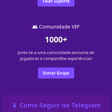
Falar Suporte
👥 Comunidade VIP
1000+
Junte-se a uma comunidade exclusiva de
jogadores e compartilhe experiências!
Entrar Grupo
📱 Como Seguir no Telegram