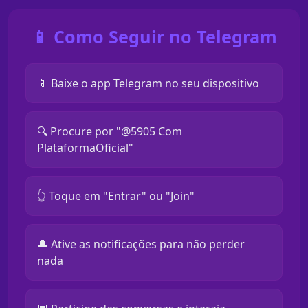
📱 Como Seguir no Telegram
📱 Baixe o app Telegram no seu dispositivo
🔍 Procure por "@5905 Com
PlataformaOficial"
👆 Toque em "Entrar" ou "Join"
🔔 Ative as notificações para não perder
nada