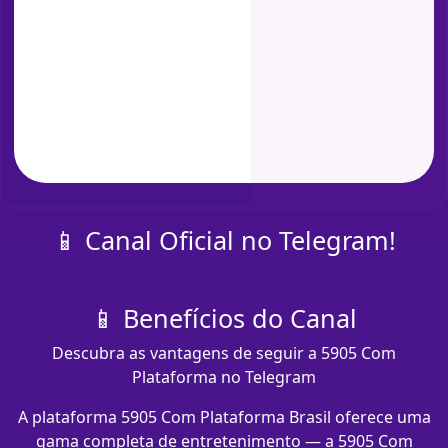
📱 Canal Oficial no Telegram!
📱 Benefícios do Canal
Descubra as vantagens de seguir a 5905 Com
Plataforma no Telegram
A plataforma 5905 Com Plataforma Brasil oferece uma
gama completa de entretenimento — a 5905 Com