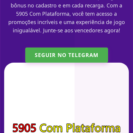
bônus no cadastro e em cada recarga. Com a
5905 Com Plataforma, você tem acesso a
promoções incríveis e uma experiência de jogo
inigualável. Junte-se aos vencedores agora!
SEGUIR NO TELEGRAM