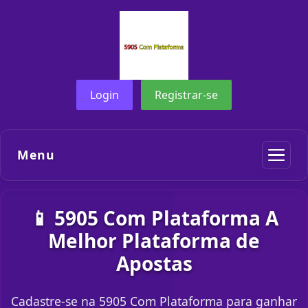
Login
Registrar-se
Menu
📱 5905 Com Plataforma A
Melhor Plataforma de
Apostas
Cadastre-se na 5905 Com Plataforma para ganhar