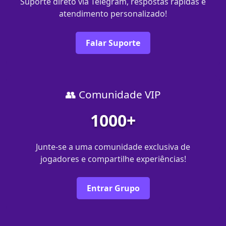
Suporte direto via Telegram, respostas rápidas e
atendimento personalizado!
Falar Suporte
👥 Comunidade VIP
1000+
Junte-se a uma comunidade exclusiva de
jogadores e compartilhe experiências!
Entrar Grupo