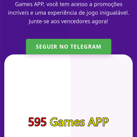
Games APP, você tem acesso a promoções
incríveis e uma experiência de jogo inigualável.
Junte-se aos vencedores agora!
SEGUIR NO TELEGRAM