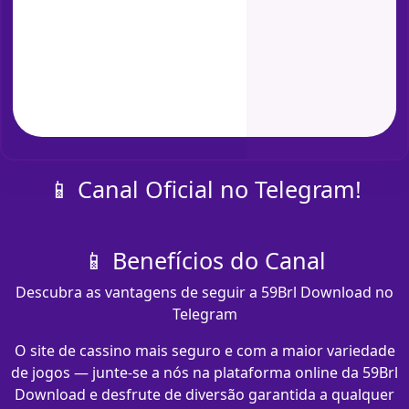
📱 Canal Oficial no Telegram!
📱 Benefícios do Canal
Descubra as vantagens de seguir a 59Brl Download no
Telegram
O site de cassino mais seguro e com a maior variedade
de jogos — junte-se a nós na plataforma online da 59Brl
Download e desfrute de diversão garantida a qualquer