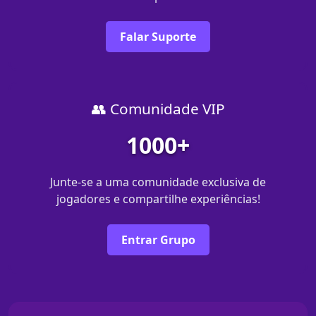
Falar Suporte
👥 Comunidade VIP
1000+
Junte-se a uma comunidade exclusiva de
jogadores e compartilhe experiências!
Entrar Grupo