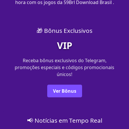
hora com os jogos da 59Brl Download Brasil .
🎁 Bônus Exclusivos
VIP
Receba bônus exclusivos do Telegram,
promoções especiais e códigos promocionais
únicos!
Ver Bônus
📢 Notícias em Tempo Real