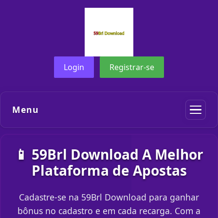
Login
Registrar-se
Menu
📱 59Brl Download A Melhor
Plataforma de Apostas
Cadastre-se na 59Brl Download para ganhar
bônus no cadastro e em cada recarga. Com a