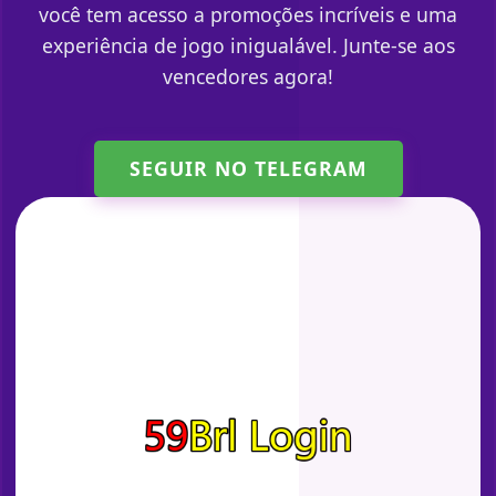
você tem acesso a promoções incríveis e uma
experiência de jogo inigualável. Junte-se aos
vencedores agora!
SEGUIR NO TELEGRAM