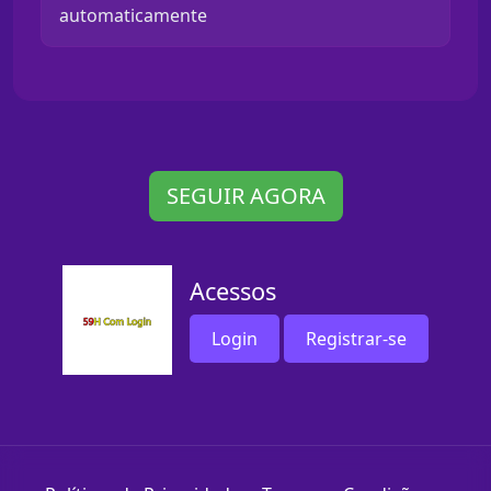
automaticamente
SEGUIR AGORA
Acessos
Login
Registrar-se