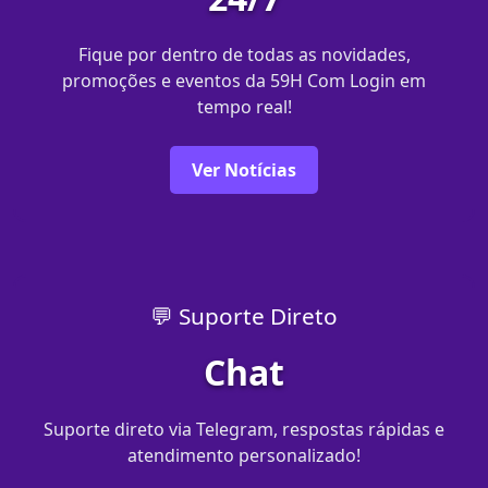
Fique por dentro de todas as novidades,
promoções e eventos da 59H Com Login em
tempo real!
Ver Notícias
💬 Suporte Direto
Chat
Suporte direto via Telegram, respostas rápidas e
atendimento personalizado!