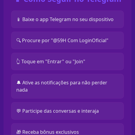
📱 Baixe o app Telegram no seu dispositivo
🔍 Procure por "@59H Com LoginOficial"
👆 Toque em "Entrar" ou "Join"
🔔 Ative as notificações para não perder
nada
💬 Participe das conversas e interaja
🎁 Receba bônus exclusivos