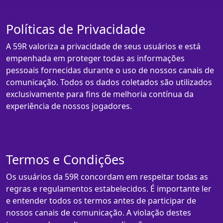
Políticas de Privacidade
A 59R valoriza a privacidade de seus usuários e está
empenhada em proteger todas as informações
pessoais fornecidas durante o uso de nossos canais de
comunicação. Todos os dados coletados são utilizados
exclusivamente para fins de melhoria contínua da
experiência de nossos jogadores.
Termos e Condições
Os usuários da 59R concordam em respeitar todas as
regras e regulamentos estabelecidos. É importante ler
e entender todos os termos antes de participar de
nossos canais de comunicação. A violação destes