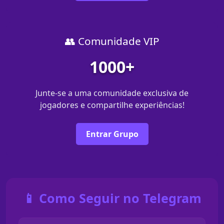
👥 Comunidade VIP
1000+
Junte-se a uma comunidade exclusiva de
jogadores e compartilhe experiências!
Entrar Grupo
📱 Como Seguir no Telegram