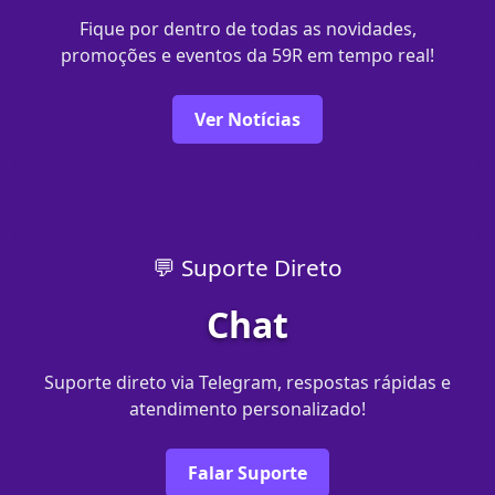
Fique por dentro de todas as novidades,
promoções e eventos da 59R em tempo real!
Ver Notícias
💬 Suporte Direto
Chat
Suporte direto via Telegram, respostas rápidas e
atendimento personalizado!
Falar Suporte