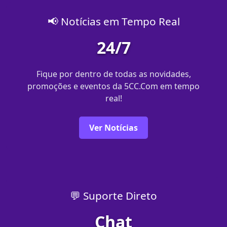
📢 Notícias em Tempo Real
24/7
Fique por dentro de todas as novidades,
promoções e eventos da 5CC.Com em tempo
real!
Ver Notícias
💬 Suporte Direto
Chat