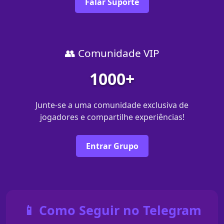
Falar Suporte
👥 Comunidade VIP
1000+
Junte-se a uma comunidade exclusiva de
jogadores e compartilhe experiências!
Entrar Grupo
📱 Como Seguir no Telegram