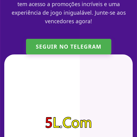
tem acesso a promoções incríveis e uma
experiência de jogo inigualável. Junte-se aos
vencedores agora!
SEGUIR NO TELEGRAM