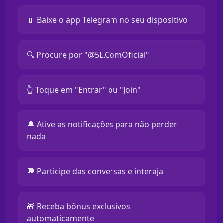
📱 Baixe o app Telegram no seu dispositivo
🔍 Procure por "@5L.ComOficial"
👆 Toque em "Entrar" ou "Join"
🔔 Ative as notificações para não perder
nada
💬 Participe das conversas e interaja
🎁 Receba bônus exclusivos
automaticamente