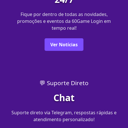
Fique por dentro de todas as novidades,
promoções e eventos da 60Game Login em
tempo real!
Ver Notícias
💬 Suporte Direto
Chat
Suporte direto via Telegram, respostas rápidas e
atendimento personalizado!