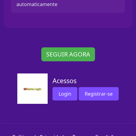
automaticamente
SEGUIR AGORA
Acessos
Login
Registrar-se