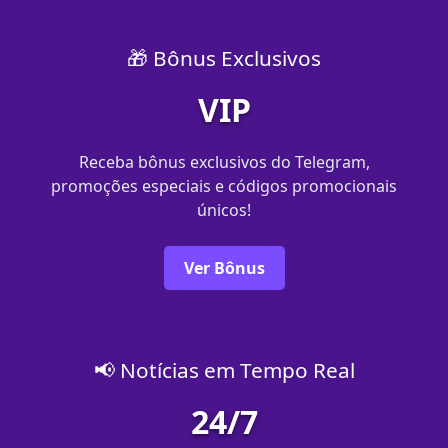
🎁 Bônus Exclusivos
VIP
Receba bônus exclusivos do Telegram,
promoções especiais e códigos promocionais
únicos!
Ver Bônus
📢 Notícias em Tempo Real
24/7