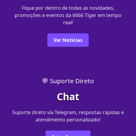
Fique por dentro de todas as novidades,
promoções e eventos da 6666 Tiger em tempo
real!
Ver Notícias
💬 Suporte Direto
Chat
Suporte direto via Telegram, respostas rápidas e
atendimento personalizado!