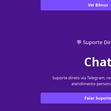
Ver Bônus
💬 Suporte Di
Cha
Suporte direto via Telegram, r
atendimento persona
Falar Suport