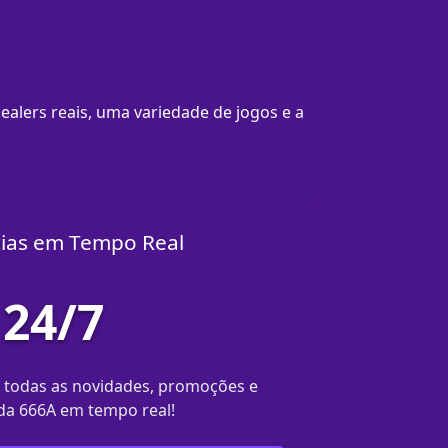
alers reais, uma variedade de jogos e a
cias em Tempo Real
24/7
e todas as novidades, promoções e
da 666A em tempo real!