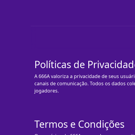
Políticas de Privacida
A 666A valoriza a privacidade de seus usuá
canais de comunicação. Todos os dados cole
jogadores.
Termos e Condições