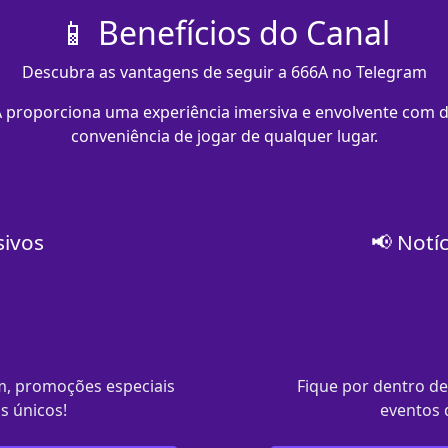
📱 Benefícios do Canal
Descubra as vantagens de seguir a 666A no Telegram
 proporciona uma experiência imersiva e envolvente com de
conveniência de jogar de qualquer lugar.
sivos
📢 Notí
m, promoções especiais
Fique por dentro d
s únicos!
eventos 