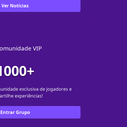
Ver Notícias
Comunidade VIP
1000+
unidade exclusiva de jogadores e
rtilhe experiências!
Entrar Grupo