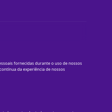
essoais fornecidas durante o uso de nossos
 contínua da experiência de nossos