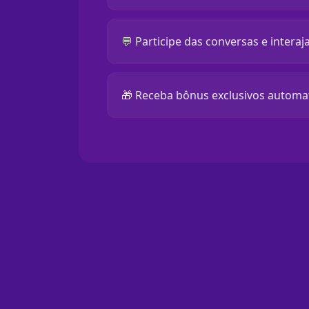
💬 Participe das conversas e interaj
🎁 Receba bônus exclusivos autom