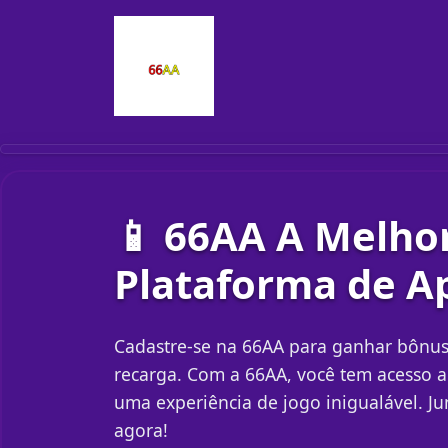
📱 66AA A Melho
Plataforma de A
Cadastre-se na 66AA para ganhar bônus
recarga. Com a 66AA, você tem acesso a
uma experiência de jogo inigualável. J
agora!