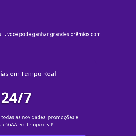
asil , você pode ganhar grandes prêmios com
cias em Tempo Real
24/7
e todas as novidades, promoções e
da 66AA em tempo real!