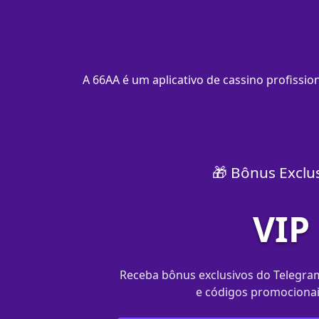
A 66AA é um aplicativo de cassino profissi
🎁 Bônus Exclu
VIP
Receba bônus exclusivos do Telegra
e códigos promocionai