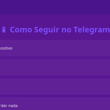
📱 Como Seguir no Telegram
ositivo
erder nada