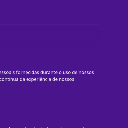
essoais fornecidas durante o uso de nossos
 contínua da experiência de nossos