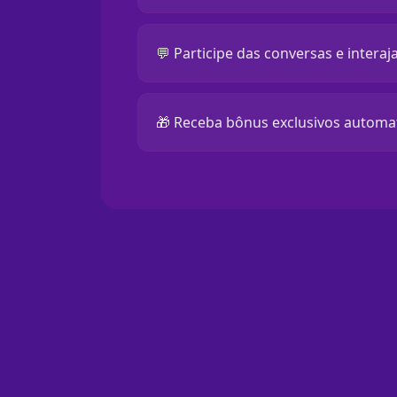
💬 Participe das conversas e interaj
🎁 Receba bônus exclusivos autom