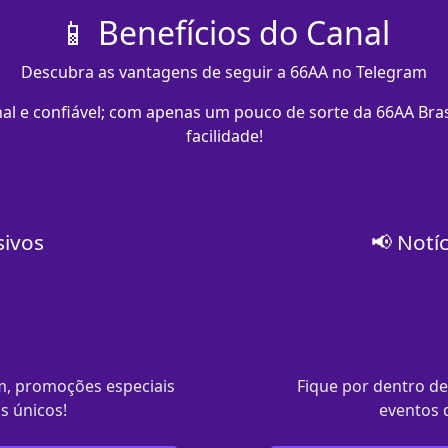
📱 Benefícios do Canal
Descubra as vantagens de seguir a 66AA no Telegram
onal e confiável; com apenas um pouco de sorte da 66AA Br
facilidade!
sivos
📢 Notí
m, promoções especiais
Fique por dentro d
s únicos!
eventos 