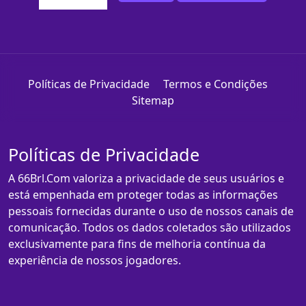
Políticas de Privacidade
Termos e Condições
Sitemap
Políticas de Privacidade
A 66Brl.Com valoriza a privacidade de seus usuários e
está empenhada em proteger todas as informações
pessoais fornecidas durante o uso de nossos canais de
comunicação. Todos os dados coletados são utilizados
exclusivamente para fins de melhoria contínua da
experiência de nossos jogadores.