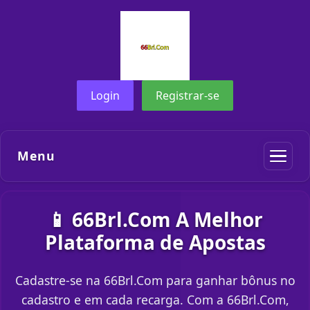
Login
Registrar-se
Menu
📱 66Brl.Com A Melhor
Plataforma de Apostas
Cadastre-se na 66Brl.Com para ganhar bônus no
cadastro e em cada recarga. Com a 66Brl.Com,