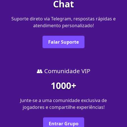
Chat
Suporte direto via Telegram, respostas rápidas e
atendimento personalizado!
Falar Suporte
👥 Comunidade VIP
1000+
Junte-se a uma comunidade exclusiva de
jogadores e compartilhe experiências!
Entrar Grupo