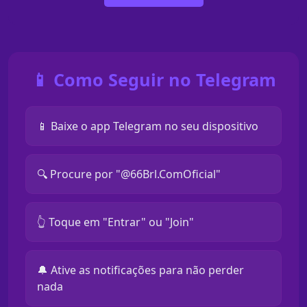
📱 Como Seguir no Telegram
📱 Baixe o app Telegram no seu dispositivo
🔍 Procure por "@66Brl.ComOficial"
👆 Toque em "Entrar" ou "Join"
🔔 Ative as notificações para não perder
nada