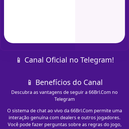
📱 Canal Oficial no Telegram!
📱 Benefícios do Canal
Descubra as vantagens de seguir a 66Brl.Com no
Telegram
O sistema de chat ao vivo da 66Brl.Com permite uma
interação genuína com dealers e outros jogadores.
Você pode fazer perguntas sobre as regras do jogo,