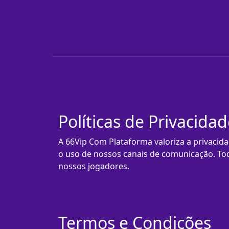
Políticas de Privacida
A 66Vip Com Plataforma valoriza a privaci
o uso de nossos canais de comunicação. Tod
nossos jogadores.
Termos e Condições