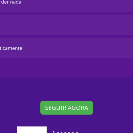
erder nada
a
aticamente
SEGUIR AGORA