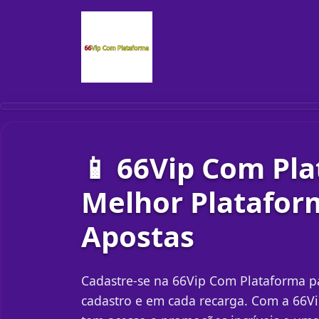
📱 66Vip Com Pl
Melhor Platafor
Apostas
Cadastre-se na 66Vip Com Plataforma 
cadastro e em cada recarga. Com a 66V