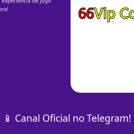
 experiência de jogo
ora!
📱 Canal Oficial no Telegram!