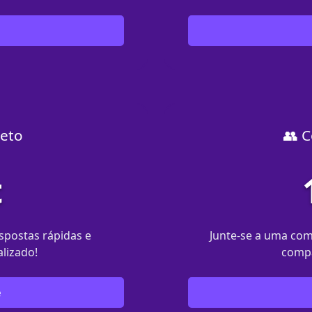
reto
👥 
t
espostas rápidas e
Junte-se a uma com
lizado!
compa
e