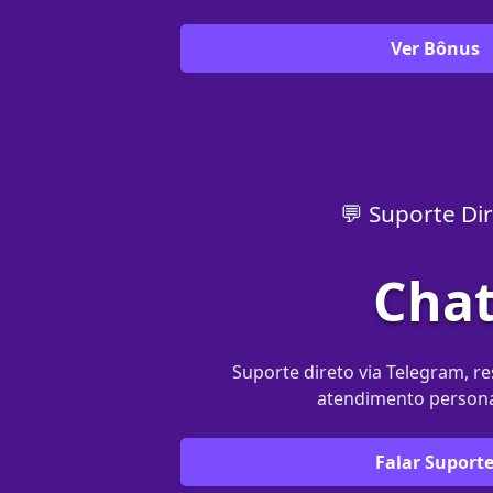
Ver Bônus
💬 Suporte Di
Cha
Suporte direto via Telegram, r
atendimento persona
Falar Suport