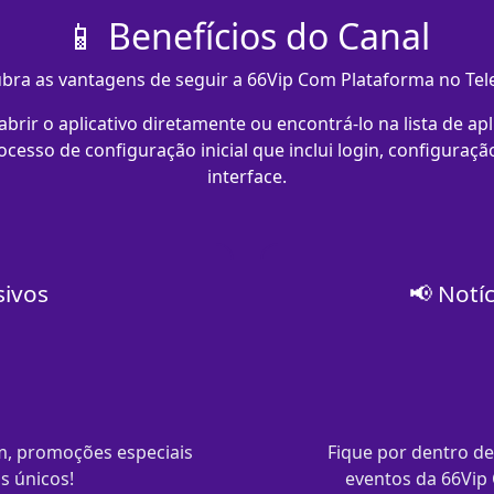
📱 Benefícios do Canal
bra as vantagens de seguir a 66Vip Com Plataforma no Te
brir o aplicativo diretamente ou encontrá-lo na lista de ap
ocesso de configuração inicial que inclui login, configuraçã
interface.
sivos
📢 Notí
m, promoções especiais
Fique por dentro d
s únicos!
eventos da 66Vip