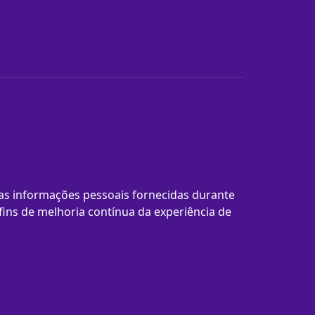
as informações pessoais fornecidas durante
fins de melhoria contínua da experiência de