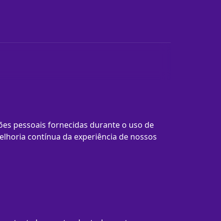
ões pessoais fornecidas durante o uso de
elhoria contínua da experiência de nossos