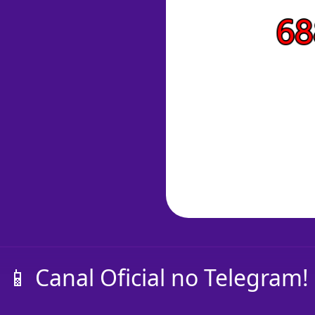
📱 Canal Oficial no Telegram!