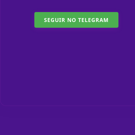
SEGUIR NO TELEGRAM