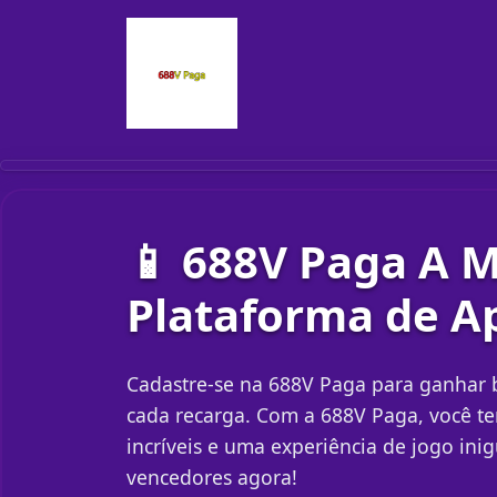
📱 688V Paga A 
Plataforma de A
Cadastre-se na 688V Paga para ganhar 
cada recarga. Com a 688V Paga, você t
incríveis e uma experiência de jogo inig
vencedores agora!