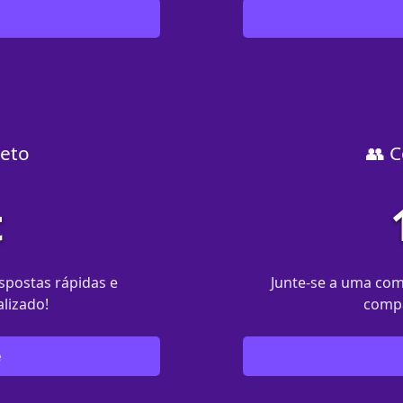
reto
👥 
t
espostas rápidas e
Junte-se a uma com
lizado!
compa
e