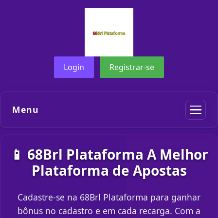
Login
Registrar-se
Menu
📱 68Brl Plataforma A Melhor
Plataforma de Apostas
Cadastre-se na 68Brl Plataforma para ganhar
bônus no cadastro e em cada recarga. Com a