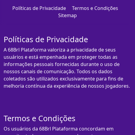
Políticas de Privacidade
Termos e Condições
Sitemap
Políticas de Privacidade
A 68Brl Plataforma valoriza a privacidade de seus
usuários e está empenhada em proteger todas as
informações pessoais fornecidas durante o uso de
nossos canais de comunicação. Todos os dados
coletados são utilizados exclusivamente para fins de
melhoria contínua da experiência de nossos jogadores.
Termos e Condições
Os usuários da 68Brl Plataforma concordam em