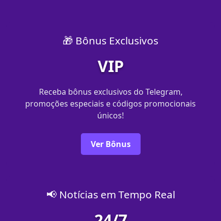
🎁 Bônus Exclusivos
VIP
Receba bônus exclusivos do Telegram,
promoções especiais e códigos promocionais
únicos!
Ver Bônus
📢 Notícias em Tempo Real
24/7