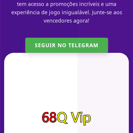
tem acesso a promoções incríveis e uma
experiência de jogo inigualável. Junte-se aos
vencedores agora!
SEGUIR NO TELEGRAM