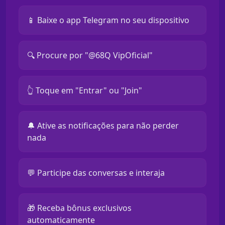
📱 Baixe o app Telegram no seu dispositivo
🔍 Procure por "@68Q VipOficial"
👆 Toque em "Entrar" ou "Join"
🔔 Ative as notificações para não perder
nada
💬 Participe das conversas e interaja
🎁 Receba bônus exclusivos
automaticamente