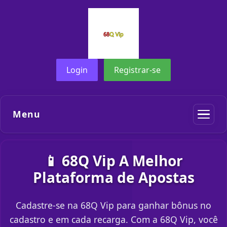
Login
Registrar-se
Menu
📱 68Q Vip A Melhor
Plataforma de Apostas
Cadastre-se na 68Q Vip para ganhar bônus no
cadastro e em cada recarga. Com a 68Q Vip, você