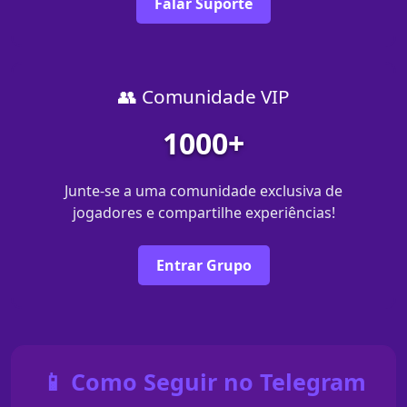
Falar Suporte
👥 Comunidade VIP
1000+
Junte-se a uma comunidade exclusiva de
jogadores e compartilhe experiências!
Entrar Grupo
📱 Como Seguir no Telegram