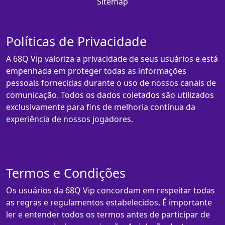
Sitemap
Políticas de Privacidade
A 68Q Vip valoriza a privacidade de seus usuários e está
empenhada em proteger todas as informações
pessoais fornecidas durante o uso de nossos canais de
comunicação. Todos os dados coletados são utilizados
exclusivamente para fins de melhoria contínua da
experiência de nossos jogadores.
Termos e Condições
Os usuários da 68Q Vip concordam em respeitar todas
as regras e regulamentos estabelecidos. É importante
ler e entender todos os termos antes de participar de