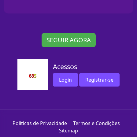
SEGUIR AGORA
Acessos
Login
Registrar-se
Políticas de Privacidade
Termos e Condições
Sitemap