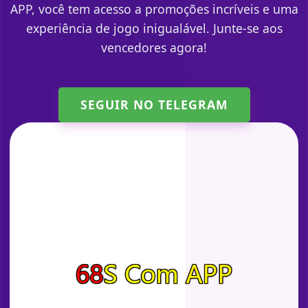
APP, você tem acesso a promoções incríveis e uma
experiência de jogo inigualável. Junte-se aos
vencedores agora!
SEGUIR NO TELEGRAM