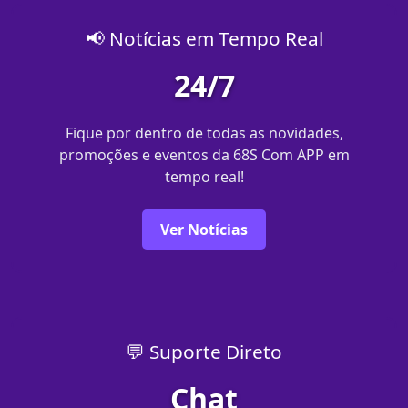
📢 Notícias em Tempo Real
24/7
Fique por dentro de todas as novidades,
promoções e eventos da 68S Com APP em
tempo real!
Ver Notícias
💬 Suporte Direto
Chat