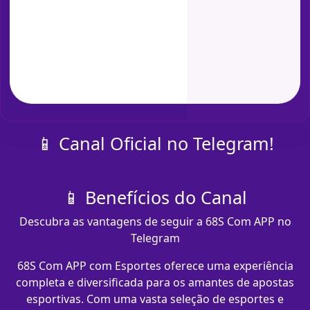
📱 Canal Oficial no Telegram!
📱 Benefícios do Canal
Descubra as vantagens de seguir a 68S Com APP no
Telegram
68S Com APP com​ Esportes oferece uma experiência
completa e diversificada para os amantes de apostas
esportivas. Com uma vasta seleção de esportes e