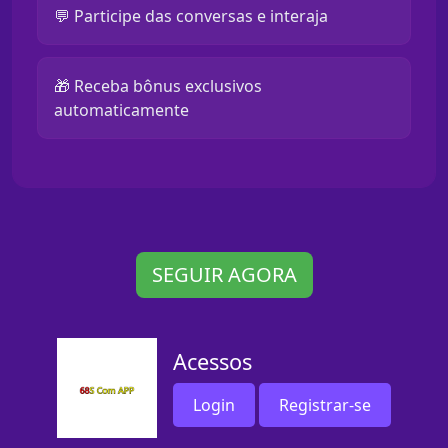
💬 Participe das conversas e interaja
🎁 Receba bônus exclusivos
automaticamente
SEGUIR AGORA
Acessos
Login
Registrar-se