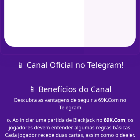
📱 Canal Oficial no Telegram!
📱 Benefícios do Canal
Descubra as vantagens de seguir a 69K.Com no
Telegram
o. Ao iniciar uma partida de Blackjack no
69K.Com
, os
jogadores devem entender algumas regras básicas.
Cada jogador recebe duas cartas, assim como o dealer.