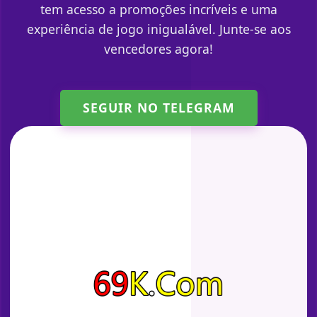
tem acesso a promoções incríveis e uma
experiência de jogo inigualável. Junte-se aos
vencedores agora!
SEGUIR NO TELEGRAM