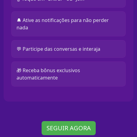
🔔 Ative as notificações para não perder
nada
💬 Participe das conversas e interaja
🎁 Receba bônus exclusivos
automaticamente
SEGUIR AGORA