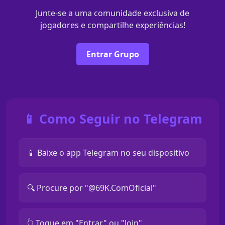
Junte-se a uma comunidade exclusiva de
jogadores e compartilhe experiências!
Entrar Grupo
📱 Como Seguir no Telegram
📱 Baixe o app Telegram no seu dispositivo
🔍 Procure por "@69K.ComOficial"
👆 Toque em "Entrar" ou "Join"