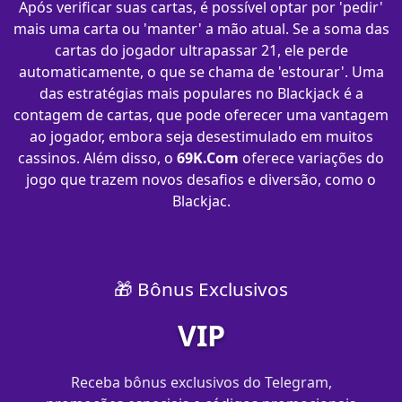
Após verificar suas cartas, é possível optar por 'pedir'
mais uma carta ou 'manter' a mão atual. Se a soma das
cartas do jogador ultrapassar 21, ele perde
automaticamente, o que se chama de 'estourar'. Uma
das estratégias mais populares no Blackjack é a
contagem de cartas, que pode oferecer uma vantagem
ao jogador, embora seja desestimulado em muitos
cassinos. Além disso, o
69K.Com
oferece variações do
jogo que trazem novos desafios e diversão, como o
Blackjac.
🎁 Bônus Exclusivos
VIP
Receba bônus exclusivos do Telegram,