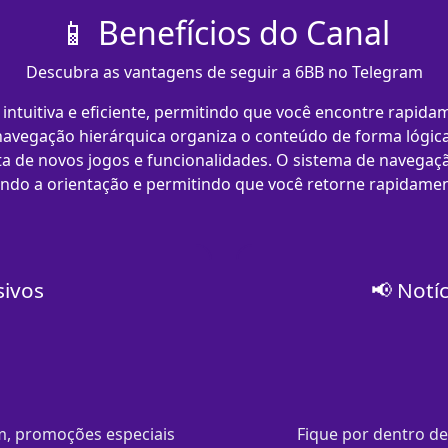
📱 Benefícios do Canal
Descubra as vantagens de seguir a 6BB no Telegram
 intuitiva e eficiente, permitindo que você encontre rapid
navegação hierárquica organiza o conteúdo de forma lógica
rta de novos jogos e funcionalidades. O sistema de navega
itando a orientação e permitindo que você retorne rapidame
sivos
📢 Notí
m, promoções especiais
Fique por dentro d