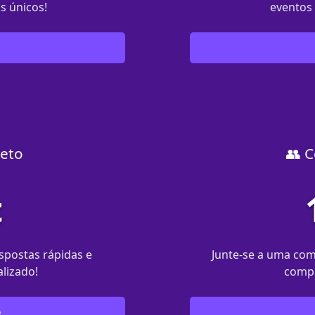
s únicos!
eventos
reto
👥 
t
espostas rápidas e
Junte-se a uma com
lizado!
compa
e