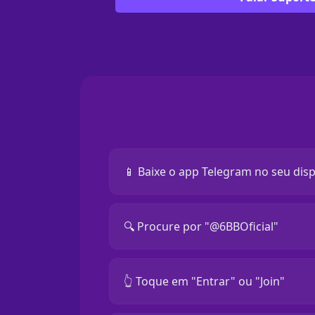
📱 Baixe o app Telegram no seu disp
🔍 Procure por "@6BBOficial"
👆 Toque em "Entrar" ou "Join"