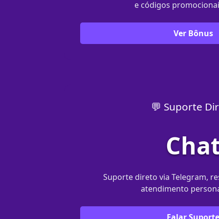
e códigos promocionai
Ver Bônus
💬 Suporte Di
Cha
Suporte direto via Telegram, r
atendimento persona
Falar Suport