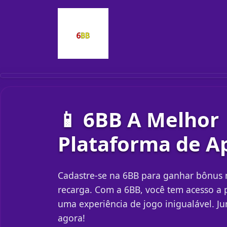
📱 6BB A Melhor
Plataforma de A
Cadastre-se na 6BB para ganhar bônus 
recarga. Com a 6BB, você tem acesso a 
uma experiência de jogo inigualável. J
agora!