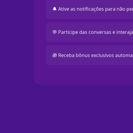
🔔 Ative as notificações para não p
💬 Participe das conversas e interaj
🎁 Receba bônus exclusivos autom