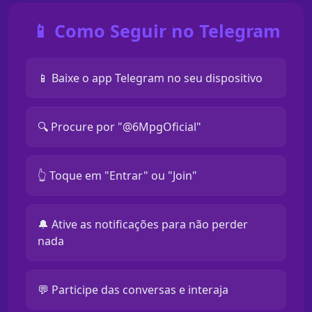
📱 Como Seguir no Telegram
📱 Baixe o app Telegram no seu dispositivo
🔍 Procure por "@6MpgOficial"
👆 Toque em "Entrar" ou "Join"
🔔 Ative as notificações para não perder
nada
💬 Participe das conversas e interaja