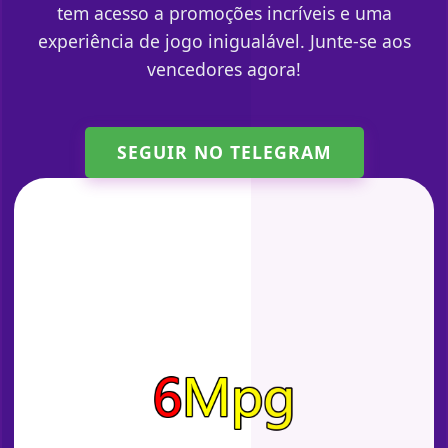
tem acesso a promoções incríveis e uma
experiência de jogo inigualável. Junte-se aos
vencedores agora!
SEGUIR NO TELEGRAM