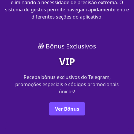
eliminando a necessidade de precisão extrema. O
sistema de gestos permite navegar rapidamente entre
diferentes seções do aplicativo.
🎁 Bônus Exclusivos
VIP
Receba bônus exclusivos do Telegram,
promoções especiais e códigos promocionais
únicos!
Ver Bônus