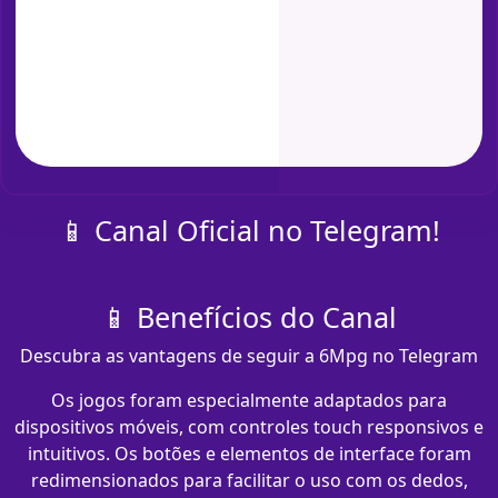
📱 Canal Oficial no Telegram!
📱 Benefícios do Canal
Descubra as vantagens de seguir a 6Mpg no Telegram
Os jogos foram especialmente adaptados para
dispositivos móveis, com controles touch responsivos e
intuitivos. Os botões e elementos de interface foram
redimensionados para facilitar o uso com os dedos,