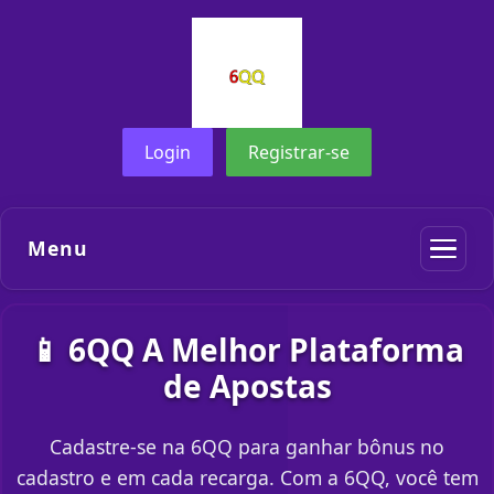
Login
Registrar-se
Menu
📱 6QQ A Melhor Plataforma
de Apostas
Cadastre-se na 6QQ para ganhar bônus no
cadastro e em cada recarga. Com a 6QQ, você tem