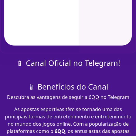
📱 Canal Oficial no Telegram!
📱 Benefícios do Canal
Descubra as vantagens de seguir a 6QQ no Telegram
As apostas esportivas têm se tornado uma das
principais formas de entretenimento e entretenimento
no mundo dos jogos online. Com a popularização de
plataformas como o
6QQ
, os entusiastas das apostas