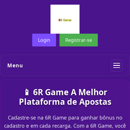
Login
Registrar-se
Menu
📱 6R Game A Melhor
Plataforma de Apostas
Cadastre-se na 6R Game para ganhar bônus no
cadastro e em cada recarga. Com a 6R Game, você