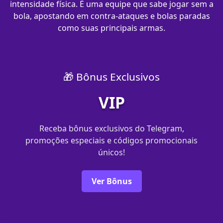
intensidade física. É uma equipe que sabe jogar sem a
bola, apostando em contra-ataques e bolas paradas
como suas principais armas.
🎁 Bônus Exclusivos
VIP
Receba bônus exclusivos do Telegram,
promoções especiais e códigos promocionais
únicos!
Ver Bônus