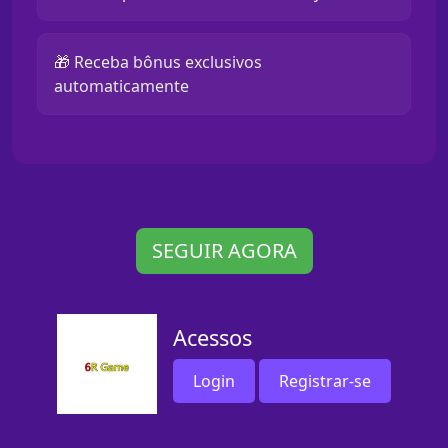
🎁 Receba bônus exclusivos
automaticamente
SEGUIR AGORA
Acessos
Login
Registrar-se