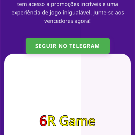
tem acesso a promoções incríveis e uma
experiência de jogo inigualável. Junte-se aos
vencedores agora!
SEGUIR NO TELEGRAM