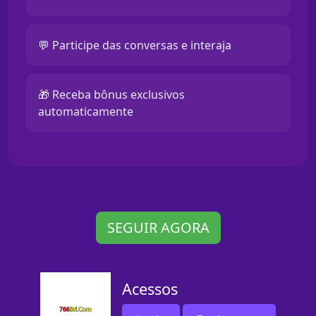
💬 Participe das conversas e interaja
🎁 Receba bônus exclusivos
automaticamente
SEGUIR AGORA
Acessos