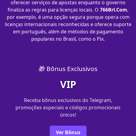
oferecer serviços de apostas enquanto o governo
finaliza as regras para licenças locais. O
766Brl.Com
,
por exemplo, é uma opção segura porque opera com
licenças internacionais reconhecidas e oferece suporte
em português, além de métodos de pagamento
populares no Brasil, como o Pix.
🎁 Bônus Exclusivos
VIP
Receba bônus exclusivos do Telegram,
promoções especiais e códigos promocionais
únicos!
Ver Bônus