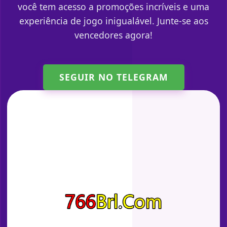
você tem acesso a promoções incríveis e uma
experiência de jogo inigualável. Junte-se aos
vencedores agora!
SEGUIR NO TELEGRAM