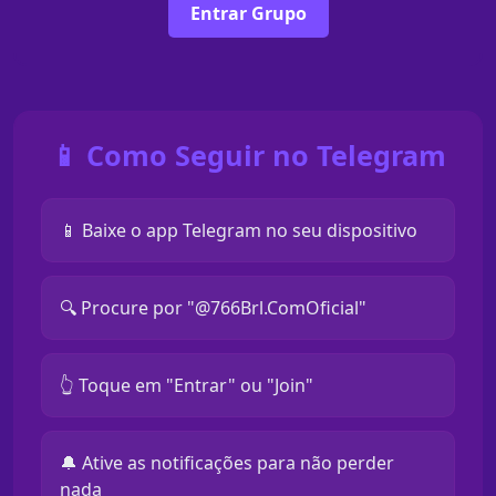
Entrar Grupo
📱 Como Seguir no Telegram
📱 Baixe o app Telegram no seu dispositivo
🔍 Procure por "@766Brl.ComOficial"
👆 Toque em "Entrar" ou "Join"
🔔 Ative as notificações para não perder
nada