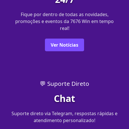
Fique por dentro de todas as novidades,
promoções e eventos da 7676 Win em tempo
real!
Ver Notícias
💬 Suporte Direto
Chat
Suporte direto via Telegram, respostas rápidas e
atendimento personalizado!