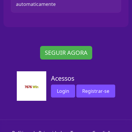
automaticamente
SEGUIR AGORA
Acessos
Login
Registrar-se