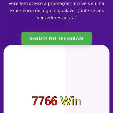
você tem acesso a promoções incríveis e uma
experiência de jogo inigualável. Junte-se aos
vencedores agora!
SEGUIR NO TELEGRAM