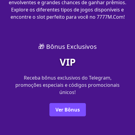
envolventes e grandes chances de ganhar prêmios.
Explore os diferentes tipos de jogos disponíveis e
encontre o slot perfeito para você no 7777M.Com!
🎁 Bônus Exclusivos
VIP
Receba bônus exclusivos do Telegram,
promoções especiais e códigos promocionais
únicos!
Ver Bônus