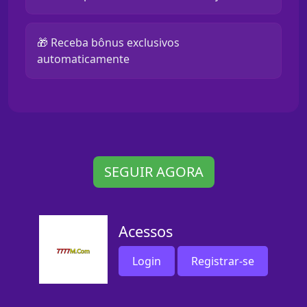
🎁 Receba bônus exclusivos
automaticamente
SEGUIR AGORA
Acessos
Login
Registrar-se