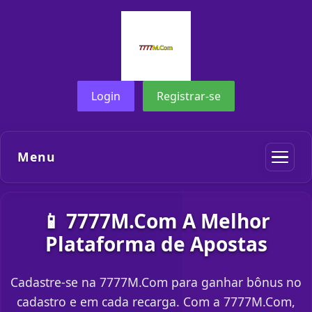
Login
Registrar-se
Menu
📱 7777M.Com A Melhor
Plataforma de Apostas
Cadastre-se na 7777M.Com para ganhar bônus no
cadastro e em cada recarga. Com a 7777M.Com,